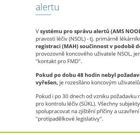
alertu
V
systému pro správu alertů (AMS NOO
pravosti léčiv (NSOL) - tj. primárně lékárn
registraci (MAH) součinnost v podobě do
provozovně koncového uživatele NSOL, jemu
"kontakt pro FMD".
Pokud po dobu 48 hodin nebyl požadavek
vyřešen,
je rozesíláno koncovým uživatel
Pokud i po 30 dnech od vzniku požadavku na
pro kontrolu léčiv (SÚKL). Všechny subjekt
spolupracovat na zjištění příčiny a uzavřen
"protipadělkové legislativy".